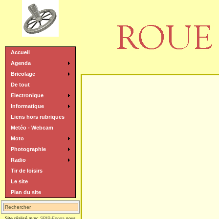
Accueil
Agenda
Bricolage
De tout
Electronique
Informatique
Liens hors rubriques
Metéo - Webcam
Moto
Photographie
Radio
Tir de loisirs
Le site
Plan du site
Site réalisé avec
SPIP-Epona
sous