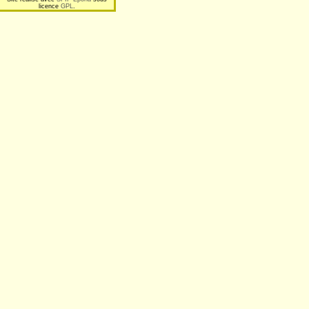
licence
GPL
.